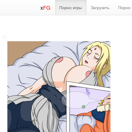
x
FG
Порно игры
Загрузить
Порно 