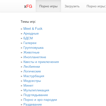
x
FG
Порно игры
Загрузить
Порно игры:
Темы игр:
»
Meet & Fuck
»
Аркадные
»
БДСМ
»
Галереи
»
Групповушка
»
Животные
»
Инопланетяне
»
Квесты и приключения
»
Лесбиянки
»
Логические
»
Мастурбация
»
Медсестры
»
Минет
»
Мультипликация
»
Подглядывание
»
Порно и эро-пародии
»
Раздевание