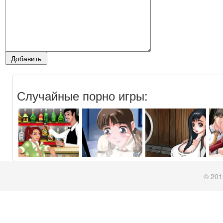
Случайные порно игры:
© 201