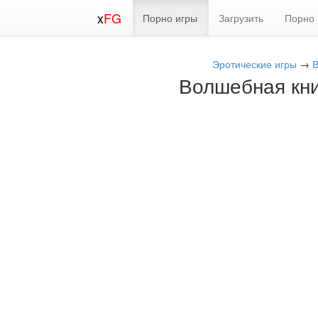
x
FG
Порно игры
Загрузить
Порно 
Эротические игры
→
В
Волшебная книг