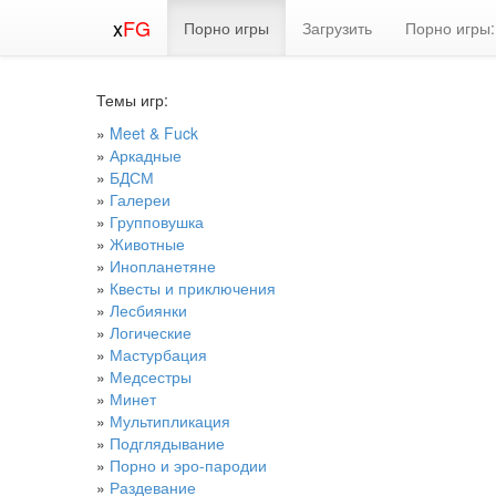
x
FG
Порно игры
Загрузить
Порно игры:
Темы игр:
»
Meet & Fuck
»
Аркадные
»
БДСМ
»
Галереи
»
Групповушка
»
Животные
»
Инопланетяне
»
Квесты и приключения
»
Лесбиянки
»
Логические
»
Мастурбация
»
Медсестры
»
Минет
»
Мультипликация
»
Подглядывание
»
Порно и эро-пародии
»
Раздевание