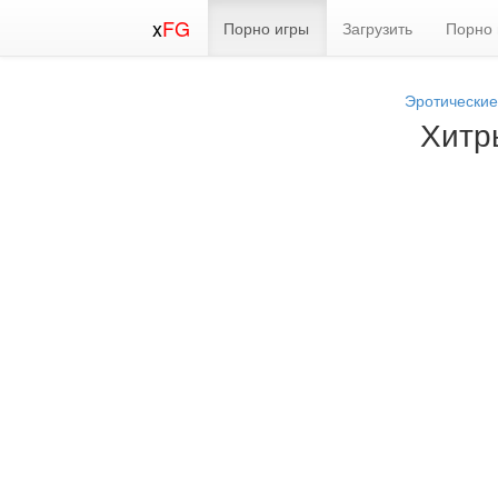
x
FG
Порно игры
Загрузить
Порно 
Эротические
Хитр