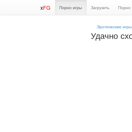
x
FG
Порно игры
Загрузить
Порно 
Эротические игры
Удачно сх