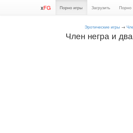
x
FG
Порно игры
Загрузить
Порно 
Эротические игры
→
Чле
Член негра и два