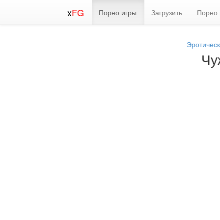
x
FG
Порно игры
Загрузить
Порно 
Эротическ
Чу